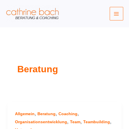
Zum
Inhalt
springen
Beratung
,
,
,
Allgemein
Beratung
Coaching
,
,
,
Organisationsentwicklung
Team
Teambuilding