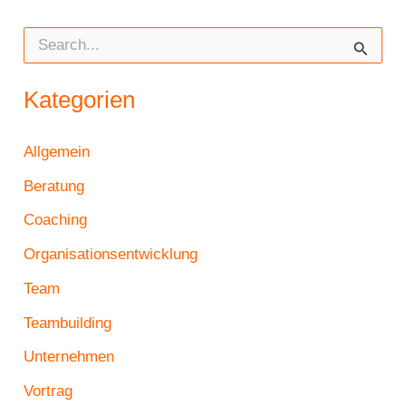
S
u
c
Kategorien
h
e
n
Allgemein
n
a
Beratung
c
h
Coaching
:
Organisationsentwicklung
Team
Teambuilding
Unternehmen
Vortrag