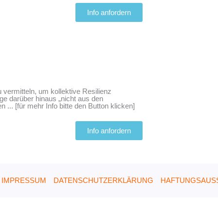
Info anfordern
ermitteln, um kollektive Resilienz
rge darüber hinaus „nicht aus den
.. [für mehr Info bitte den Button klicken]
Info anfordern
IMPRESSUM
DATENSCHUTZERKLÄRUNG
HAFTUNGSAUS