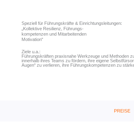
Speziell für Führungskräfte & Einrichtungsleitungen:
„Kollektive Resilienz, Führungs-
kompetenzen und Mitarbeitenden
Motivation“
Ziele u.a.:
Führungskräften praxisnahe Werkzeuge und Methoden zu v
innerhalb ihres Teams zu fördern, ihre eigene Selbstfürso
Augen“ zu verlieren, ihre Führungskompetenzen zu stärken .
PREISE