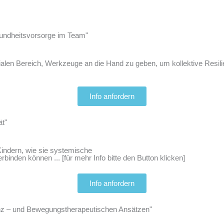
esundheitsvorsorge im Team"
ialen Bereich, Werkzeuge an die Hand zu geben, um kollektive Resili
Info anfordern
ät"
Kindern, wie sie systemische
binden können ... [für mehr Info bitte den Button klicken]
Info anfordern
anz – und Bewegungstherapeutischen Ansätzen"